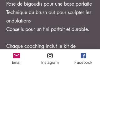
Pose de bigoudis pour une base parfaite
Technique du brush out pour sculpter les
ondulations
Conseils pour un fini parfait et durable.
Chaque coaching inclut le kit de
bigoudis + quelques accessoires à
emporter chez toi.
Email
Instagram
Facebook
2 formules à choix:
Les Bases, 2h (env.) 110 CHF
On commence par le commencement :
ton type de cheveux, les bons produits,
le matériel essentiel. Ensemble, on
prépare ta chevelure et on pose les
bigoudis pour une base impeccable. On
t'apprends aussi à styliser ton foulard
pour maintenir ta mise en plis de jour