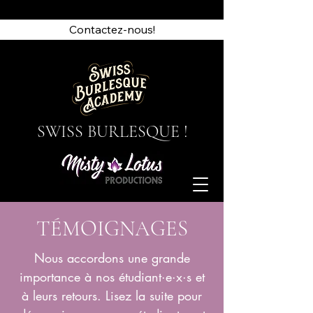
Contactez-nous!
SWISS BURLESQUE !
TÉMOIGNAGES
Nous accordons une grande
importance à nos étudiant·e·x·s et
à leurs retours. Lisez la suite pour