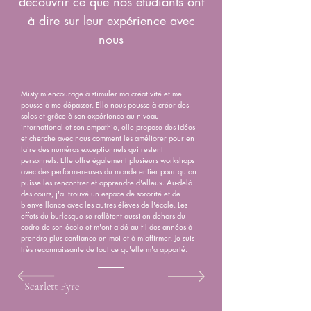
découvrir ce que nos étudiants ont
à dire sur leur expérience avec
nous
Misty m'encourage à stimuler ma créativité et me
pousse à me dépasser. Elle nous pousse à créer des
solos et grâce à son expérience au niveau
international et son empathie, elle propose des idées
et cherche avec nous comment les améliorer pour en
faire des numéros exceptionnels qui restent
personnels. Elle offre également plusieurs workshops
avec des performereuses du monde entier pour qu'on
puisse les rencontrer et apprendre d'elleux. Au-delà
des cours, j'ai trouvé un espace de sororité et de
bienveillance avec les autres élèves de l'école. Les
effets du burlesque se reflètent aussi en dehors du
cadre de son école et m'ont aidé au fil des années à
prendre plus confiance en moi et à m'affirmer. Je suis
très reconnaissante de tout ce qu'elle m'a apporté.
Scarlett Fyre