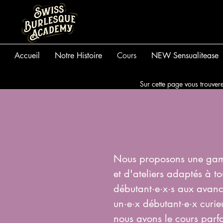
Accueil
Notre Histoire
Cours
NEW Sensualitease
Sur cette page vous trouvere
Nous proposons une gamm
et d'ateliers adaptés à to
débutant·e·x·s aux avanc
un·e·x débutant·e·x curie
nous avons le cours parfa