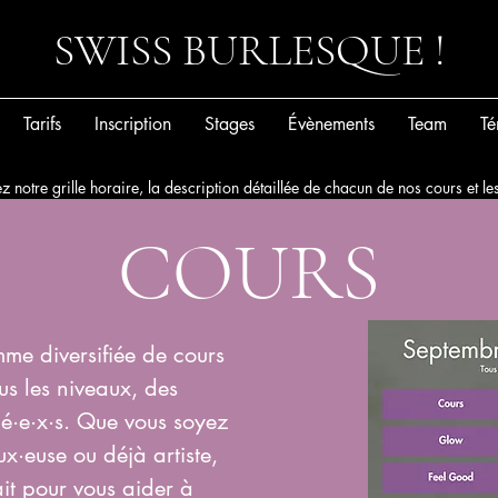
SWISS BURLESQUE !
Tarifs
Inscription
Stages
Évènements
Team
Té
z notre grille horaire, la description détaillée de chacun de nos cours et 
COURS
e diversifiée de cours
us les niveaux, des
é·e·x·s. Que vous soyez
ux·euse ou déjà artiste,
it pour vous aider à