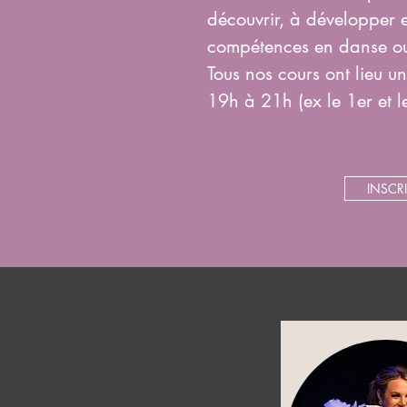
découvrir, à développer e
compétences en danse ou
Tous nos cours ont lieu 
19h à 21h (ex le 1er et le
INSCR