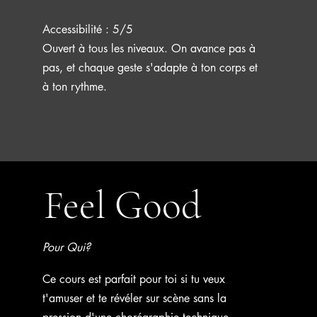
Accessibilité : 5/5
Ouvert à tous les niveaux. On avance pas à
pas, et chaque geste s'adapte à ton corps et
à ton rythme.
Feel Good
Pour Qui?
Ce cours est parfait pour toi si tu veux
t'amuser et te révéler sur scène sans la