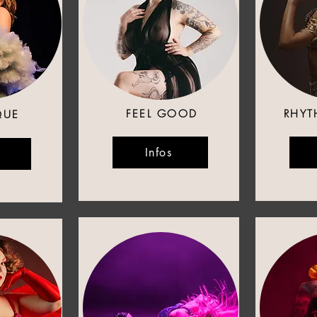
FEEL GOOD
RHYT
QUE
Infos